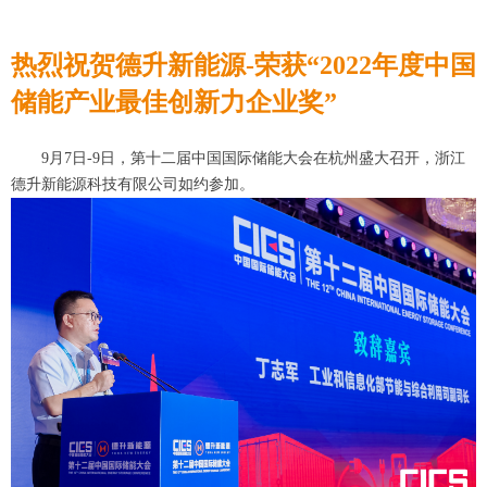
热烈祝贺德升新能源-荣获“2022年度中国
储能产业最佳创新力企业奖”
9月7日-9日，第十二届中国国际储能大会在杭州盛大召开，浙江
德升新能源科技有限公司如约参加。