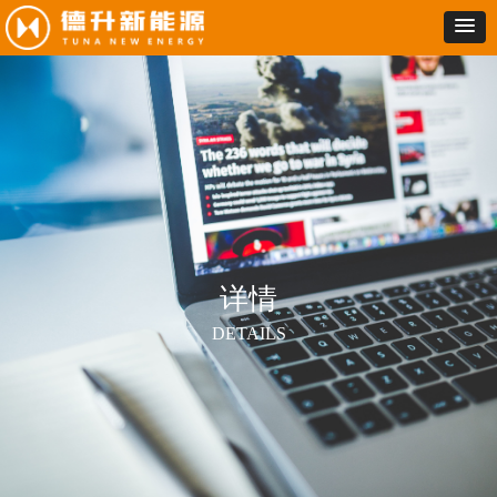
详情
DETAILS